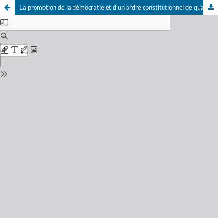
La promotion de la démocratie et d’un ordre constitutionnel de qualité par le système africain des droits fondamentaux: entre acquis et défis