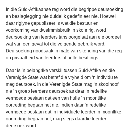
In die Suid-Afrikaanse reg word die begrippe deursoeking
en beslaglegging nie duidelik gedefinieer nie. Hoewel
daar riglyne gepubliseer is wat die bestuur en
voorkoming van dwelmmisbruik in skole rig, word
deursoeking van leerders tans oorgelaat aan eie oordeel
wat van een geval tot die volgende gebruik word.
Deursoeking noodsaak ’n mate van skending van die reg
op privaatheid van leerders of hulle besittings.
Daar is ’n belangrike verskil tussen Suid-Afrika en die
Verenigde State wat betref die vryheid om ‘n individu te
mag deursoek. In die Verenigde State mag ‘n skoolhoof
nie ’n groep leerders deursoek as daar ’n redelike
vermoede bestaan dat een van hulle ’n moontlike
oortreding begaan het nie. Indien daar ’n redelike
vermoede bestaan dat ’n individuele leerder ’n moontlike
oortreding begaan het, mag slegs daardie leerder
deursoek word.