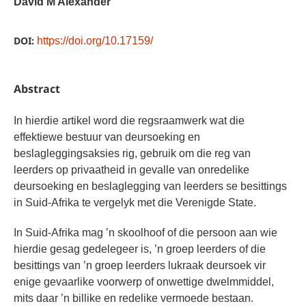
David M Alexander
DOI:
https://doi.org/10.17159/
Abstract
In hierdie artikel word die regsraamwerk wat die
effektiewe bestuur van deursoeking en
beslagleggingsaksies rig, gebruik om die reg van
leerders op privaatheid in gevalle van onredelike
deursoeking en beslaglegging van leerders se besittings
in Suid-Afrika te vergelyk met die Verenigde State.
In Suid-Afrika mag ’n skoolhoof of die persoon aan wie
hierdie gesag gedelegeer is, ’n groep leerders of die
besittings van ’n groep leerders lukraak deursoek vir
enige gevaarlike voorwerp of onwettige dwelmmiddel,
mits daar ’n billike en redelike vermoede bestaan.