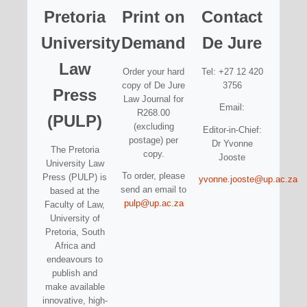
Pretoria
Print on
Contact
University
Demand
De Jure
Law
Order your hard
Tel: +27 12 420
copy of De Jure
3756
Press
Law Journal for
Email:
R268.00
(PULP)
(excluding
Editor-in-Chief:
postage) per
Dr Yvonne
The Pretoria
copy.
Jooste
University Law
To order, please
Press (PULP) is
yvonne.jooste@up.ac.za
send an email to
based at the
pulp@up.ac.za
Faculty of Law,
University of
Pretoria, South
Africa and
endeavours to
publish and
make available
innovative, high-